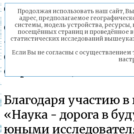
Также успешно выст
Продолжая использовать наш сайт, Вы 
адрес, предполагаемое географическо
с докладами на одно
системы, модель устройства, ресурсы, 
посещённых страниц и проведённое в
«Заседание клуба юн
статистических исследований вышеуказ
формате круглого ст
Если Вы не согласны с осуществлением
наст
с презентациями сво
Благодаря участию в
«Наука - дорога в бу
юными исследовател