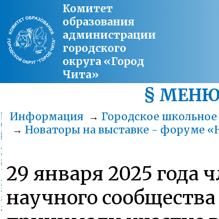
Комитет
образования
администрации
городского
округа «Город
Чита»
§ МЕН
Информация
→
Городское школьное
→
Новаторы на выставке - форуме «Н
29 января 2025 года 
научного сообществ