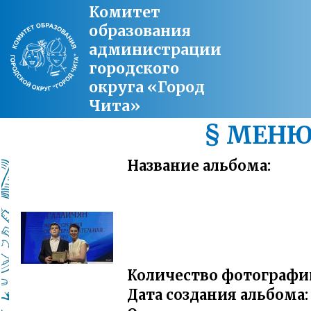
Комитет
образования
администрации
городского
округа «Город
Чита»
§ МЕН
Название альбома:
Количество фотографи
Дата создания альбома: