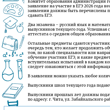
Комитет образования администрации го
заявление на участие в ЕГЭ 2026 года не
заявлении должны быть перечислены п
сдавать ЕГЭ.
Два экзамена – русский язык и матема
выпускников текущего года. Успешная 
аттестата о среднем общем образовании
Остальные предметы сдаются участника
очередь тем, кто желает продолжить об
том, по какой специальности или напр
обучение участник ЕГЭ, и какие предме
вступительных испытаний в каждом кон
следует ознакомиться с этой информаци
В заявлении можно указать любое колич
Выпускники школ текущего года подают 
Выпускники прошлых лет должны подать
по адресу: г. Чита, ул. Забайкальского рабо
Заявления подаются обучающимися, вы