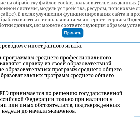
ие на обработку файлов cookie, пользовательских данных 
ть, или их родителями (законными
ионной системы, модель устройства, ресурсы, поисковые си
нта, удостоверяющего их личность, или
 сайте). В целях улучшения функционирования сайта и п
документа, удостоверяющего их личность, и
брабатываются с использованием интернет-сервиса Яндек
доверенности.
ботки данных, Вы можете соответствующим образом устано
Принять
аявления предъявляют оригиналы документов
 документа об образовании предъявляется с
ереводом с иностранного языка.
м программам среднего профессионального
ъявляют справку из своей образовательной
е образовательных программ среднего общего
образовательных программ среднего общего
в ЕГЭ принимается по решению государственной
ссийской Федерации только при наличии у
зни или иных обстоятельств, подтвержденных
е недели до начала экзаменов.