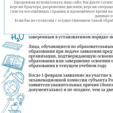
Продолжая использовать наш сайт, Вы даете соглас
документа, удостоверяющего их личнос
версия браузера, разрешение дисплея, версия операц
представителями) на основании докуме
список посещённых страниц и проведённое время на
уполномоченными лицами на основании 
данные о
оформленной в установленном порядке 
Если Вы не согласны с осуществлением такой обра
Выпускники прошлых лет при подаче з
об образовании. Оригинал иностранного
заверенным в установленном порядке п
Лица, обучающиеся по образовательны
образования при подаче заявления пред
организации, подтверждающую освоени
образования или завершение освоения 
образования в текущем учебном году.
После 1 февраля заявление на участие 
экзаменационной комиссии субъекта Ро
заявителя уважительных причин (боле
документально) и не позднее, чем за дв