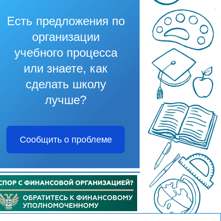
Есть предложения по
организации
учебного процесса
или знаете, как
сделать школу
лучше?
Сообщить о проблеме