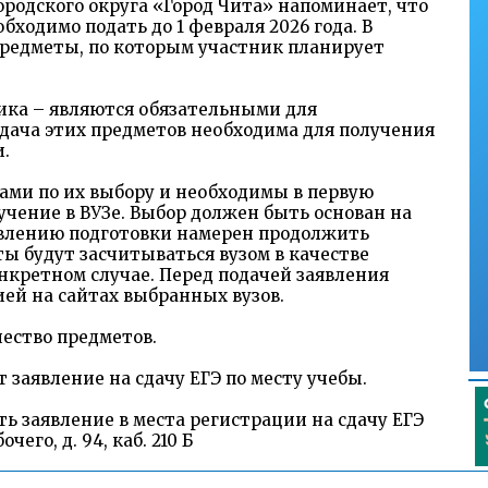
родского округа «Город Чита» напоминает, что
обходимо подать до 1 февраля 2026 года. В
редметы, по которым участник планирует
тика – являются обязательными для
сдача этих предметов необходима для получения
.
ми по их выбору и необходимы в первую
учение в ВУЗе. Выбор должен быть основан на
авлению подготовки намерен продолжить
ты будут засчитываться вузом в качестве
кретном случае. Перед подачей заявления
ей на сайтах выбранных вузов.
ество предметов.
заявление на сдачу ЕГЭ по месту учебы.
 заявление в места регистрации на сдачу ЕГЭ
чего, д. 94, каб. 210 Б
пускниками прошлых лет лично на основании