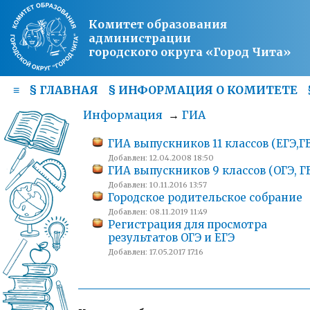
Комитет образования
администрации
городского округа «Город Чита»
≡
§
ГЛАВНАЯ
§
ИНФОРМАЦИЯ О КОМИТЕТЕ
Информация
→
ГИА
ГИА выпускников 11 классов (ЕГЭ,Г
Добавлен: 12.04.2008 18:50
ГИА выпускников 9 классов (ОГЭ, Г
Добавлен: 10.11.2016 13:57
Городское родительское собрание
Добавлен: 08.11.2019 11:49
Регистрация для просмотра
результатов ОГЭ и ЕГЭ
Добавлен: 17.05.2017 17:16