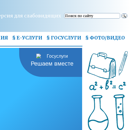
ерсия для слабовидящих
НИЯ
§ Е-УСЛУГИ
§ ГОСУСЛУГИ
§
ФОТО/ВИДЕО
Решаем вместе