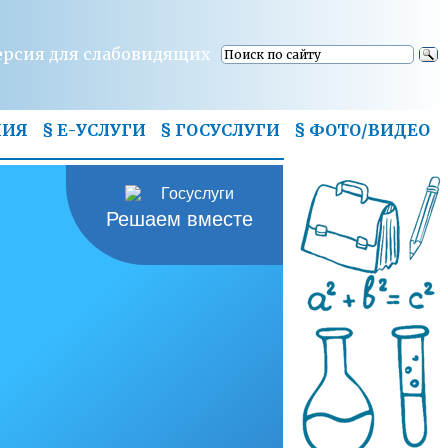
ерсия для слабовидящих
НИЯ
§ Е-УСЛУГИ
§ ГОСУСЛУГИ
§
ФОТО/ВИДЕО
Решаем вместе