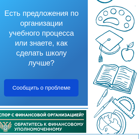
Есть предложения по
организации
учебного процесса
или знаете, как
сделать школу
лучше?
Сообщить о проблеме