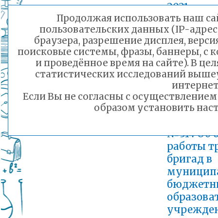
2021 года
Продолжая использовать наш сай
Добавлен: 02.0
пользовательских данных (IP-адрес
Приказ от 
браузера, разрешение дисплея, верси
№313 Об 
поисковые системы, фразы, баннеры, с 
работы ла
и проведённое время на сайте). В ц
дневным
статистических исследований выше
пребыван
интернет
2021 году
Если Вы не согласны с осуществление
образом установить наст
Добавлен: 11.0
Приказ от 
№314 Об 
работы т
бригад в
муницип
бюджетн
образова
учрежден