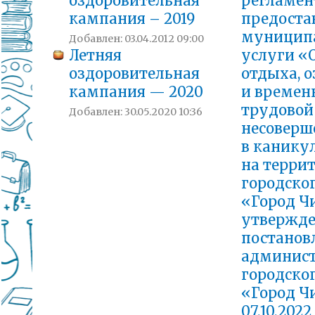
оздоровительная
регламен
кампания – 2019
предоста
муницип
Добавлен: 03.04.2012 09:00
Летняя
услуги «
оздоровительная
отдыха, 
кампания — 2020
и времен
трудовой
Добавлен: 30.05.2020 10:36
несоверш
в канику
на терри
городско
«Город Ч
утвержд
постанов
админис
городско
«Город Ч
07.10.2022