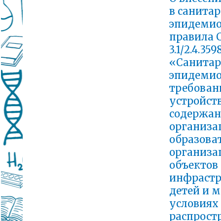
в санита
эпидемио
правила 
3.1/2.4.359
«Санитар
эпидемио
требован
устройств
содержан
организа
образова
организа
объектов
инфрастр
детей и 
условиях
распрост