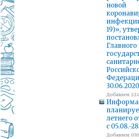
новой
коронави
инфекции
19)», ут
постанов
Главного
государс
санитарн
Российск
Федераци
30.06.202
Добавлен: 22.0
Информа
планиру
летнего 
с 05.08.-28
Добавлен: 07.0