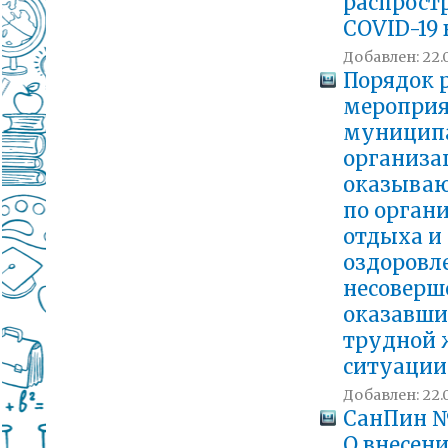
распрост
COVID-19 
Добавлен: 22.0
Порядок 
мероприя
муницип
организа
оказыва
по орган
отдыха и
оздоровл
несоверш
оказавши
трудной 
ситуаци
Добавлен: 22.0
СанПин №1
О внесен