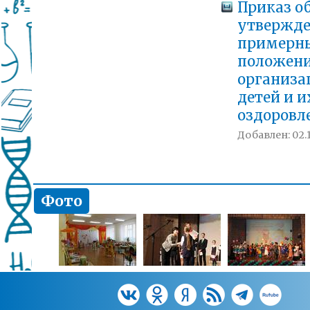
Приказ о
утвержд
примерн
положени
организа
детей и и
оздоровл
Добавлен: 02.1
Фото