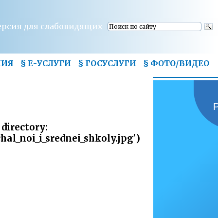
ерсия для слабовидящих
НИЯ
§ Е-УСЛУГИ
§ ГОСУСЛУГИ
§
ФОТО/ВИДЕО
 directory:
al_noi_i_srednei_shkoly.jpg')