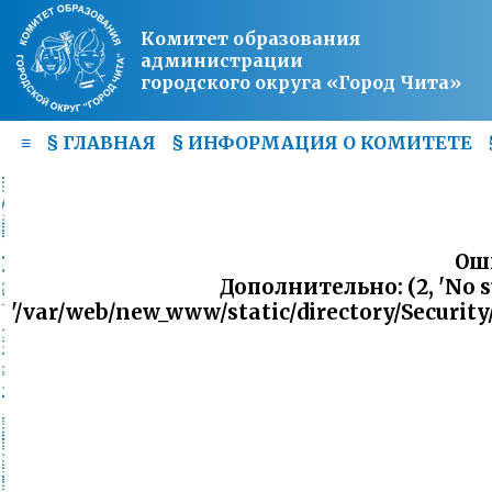
Комитет образования
администрации
городского округа «Город Чита»
≡
§
ГЛАВНАЯ
§
ИНФОРМАЦИЯ О КОМИТЕТЕ
Оши
Дополнительно: (2, 'No suc
'/var/web/new_www/static/directory/Securit