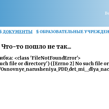
В
§
ДОКУМЕНТЫ
§
ОБРАЗОВАТЕЛЬНЫЕ УЧРЕЖДЕ
Что-то пошло не так...
бка: <class 'FileNotFoundError'>
h file or directory') ([Errno 2] No such file or
y/Osnovnye_narusheniya_PDD_det_mi__dlya_nach