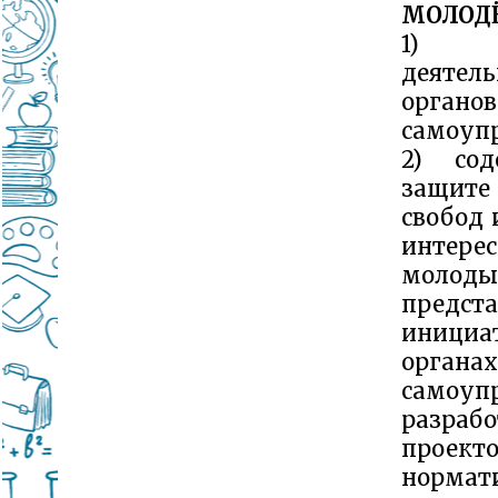
МОЛОД
1) со
деятель
органо
самоупр
2) сод
защит
свобод 
интерес
молоды
предст
иниц
органа
самоупр
разрабо
проект
нормат