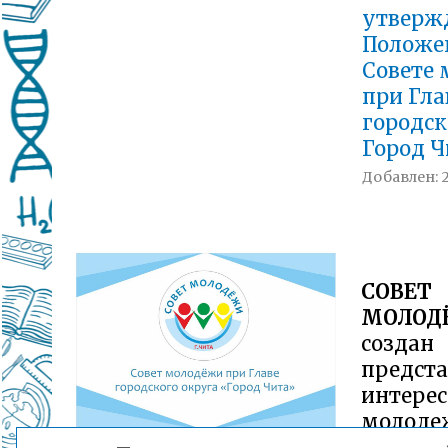
утверж
Положе
Совете
при Гла
городск
Город 
Добавлен: 20
СОВЕТ
МОЛОД
созд
предста
интерес
моло