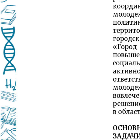
коорди
молоде
полити
террит
городск
«Горо
повыше
социал
активно
ответст
молоде
вовлеч
решени
в облас
ОСНОВ
ЗАДАЧ