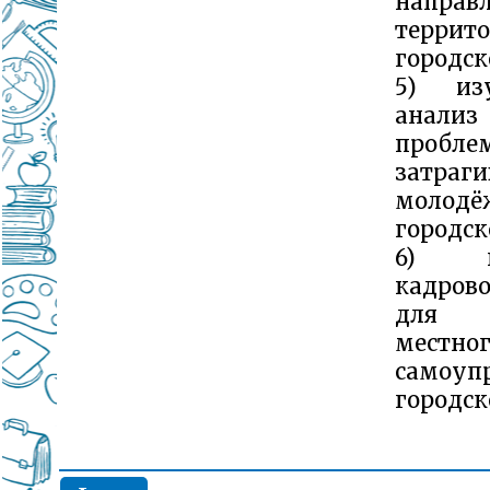
напра
террит
городск
5) из
анализ
проблем
затраг
молодё
городск
6) по
кадрово
для 
местно
самоуп
городск