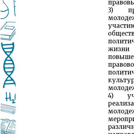
правовы
3) пр
моло
уча
общест
полити
жизни
повыше
прав
полити
культу
молоде
4) уч
реализ
молоде
меропр
различ