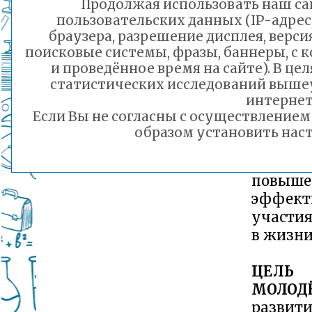
органа
Продолжая использовать наш сай
самоупр
пользовательских данных (IP-адрес
реализа
браузера, разрешение дисплея, верси
поисковые системы, фразы, баннеры, с 
законн
и проведённое время на сайте). В ц
интерес
статистических исследований выше
молоде
интернет
подгот
Если Вы не согласны с осуществление
рекоме
образом установить наст
решени
молоде
повыше
эффект
участи
в жизни
ЦЕЛЬ
МОЛОД
разв