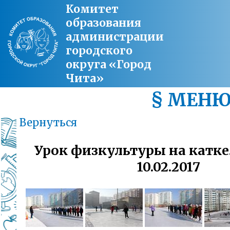
Комитет
образования
администрации
городского
округа «Город
Чита»
§ МЕН
Вернуться
Урок физкультуры на катк
10.02.2017