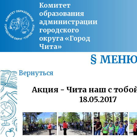
Комитет
образования
администрации
городского
округа «Город
Чита»
§ МЕН
Вернуться
Акция - Чита наш с тобо
18.05.2017