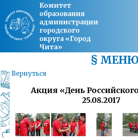
Комитет
образования
администрации
городского
округа «Город
Чита»
§ МЕН
Вернуться
Акция «День Российског
25.08.2017