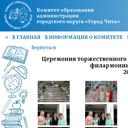
Комитет образования
администрации
городского округа «Город Чита»
≡
§
ГЛАВНАЯ
§
ИНФОРМАЦИЯ О КОМИТЕТЕ
Вернуться
Церемония торжественного 
филармонии 
2