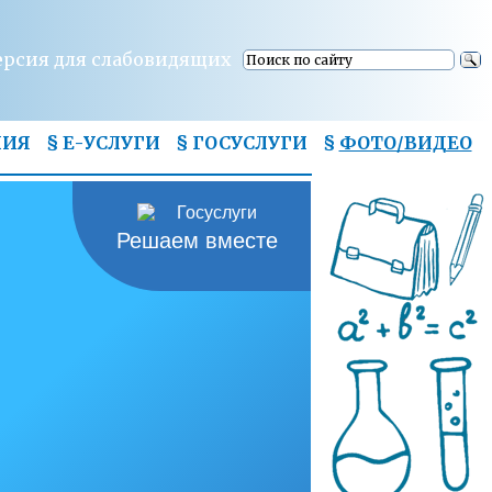
ерсия для слабовидящих
НИЯ
§ Е-УСЛУГИ
§ ГОСУСЛУГИ
§
ФОТО/ВИДЕО
Решаем вместе