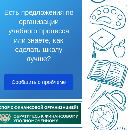
Есть предложения по
организации
учебного процесса
или знаете, как
сделать школу
лучше?
Сообщить о проблеме