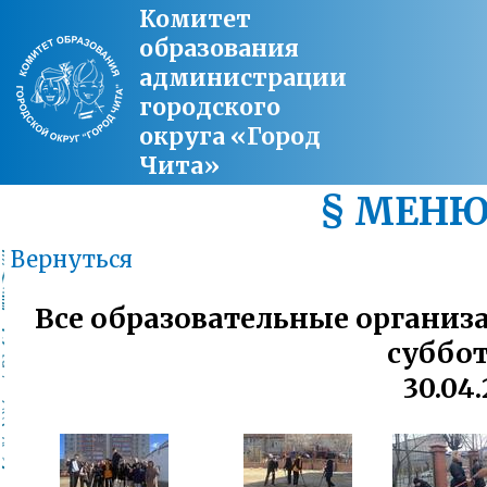
Комитет
образования
администрации
городского
округа «Город
Чита»
§ МЕН
Вернуться
Все образовательные организ
суббо
30.04