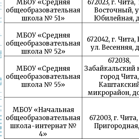
МБОУ «Средняя
672023, г. Чита,
общеобразовательная
Восточный, у
школа № 51»
Юбилейная, д
МБОУ «Средняя
672042, г. Чита,
общеобразовательная
ул. Весенняя, д
школа № 52»
672038,
МБОУ «Средняя
Забайкальский 
общеобразовательная
город Чита,
школа № 55»
Каштакски
микрорайон, д
МБОУ «Начальная
общеобразовательная
672003, г. Чита,
школа-интернат №
Пригородная,
4»