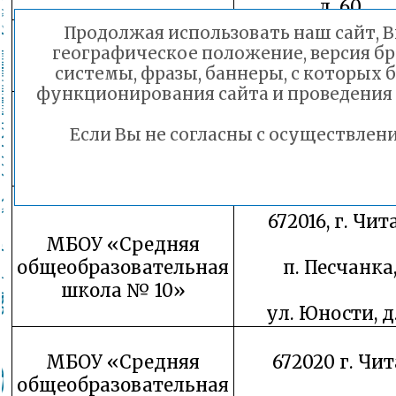
д. 60
МБОУ «Средняя
Продолжая использовать наш сайт, В
географическое положение, версия бр
общеобразовательная
672030, г. Чита, 
системы, фразы, баннеры, с которых 
школа № 8»
мкр. Д. 4
функционирования сайта и проведения
МБОУ «Средняя
Если Вы не согласны с осуществле
672038, г. Чита,
общеобразовательная
Июньская, д.
школа № 9»
672016, г. Чит
МБОУ «Средняя
общеобразовательная
п. Песчанка
школа № 10»
ул. Юности, д.
МБОУ «Средняя
672020 г. Чит
общеобразовательная