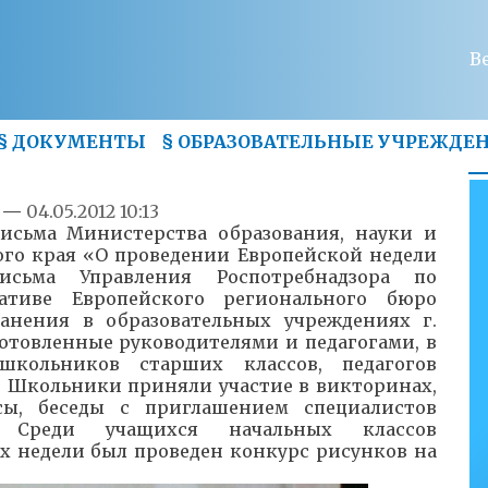
В
§
ДОКУМЕНТЫ
§
ОБРАЗОВАТЕЛЬНЫЕ УЧРЕЖДЕ
—
04.05.2012 10:13
исьма Министерства образования, науки и
го края «О проведении Европейской недели
сьма Управления Роспотребнадзора по
ативе Европейского регионального бюро
анения в образовательных учреждениях г.
отовленные руководителями и педагогами, в
кольников старших классов, педагогов
. Школьники приняли участие в викторинах,
сы, беседы с приглашением специалистов
я. Среди учащихся начальных классов
х недели был проведен конкурс рисунков на