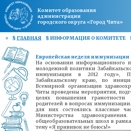
Комитет образования
администрации
городского округа «Город Чита»
≡
§
ГЛАВНАЯ
§
ИНФОРМАЦИЯ О КОМИТЕТЕ
Европейская неделя иммунизации
На основании информационного п
молодежной политики Забайкальско
иммунизации в 2012 году», Пи
Забайкальскому краю, по иници
Всемирной организации здравоохр
Читы проведены мероприятия, подг
целях повышения грамотности ш
родителей в вопросах иммунизации
для них состоялись классные ча
Министерства здравоохранени
общеобразовательных школ в рамка
тему «Я прививок не боюсь!»