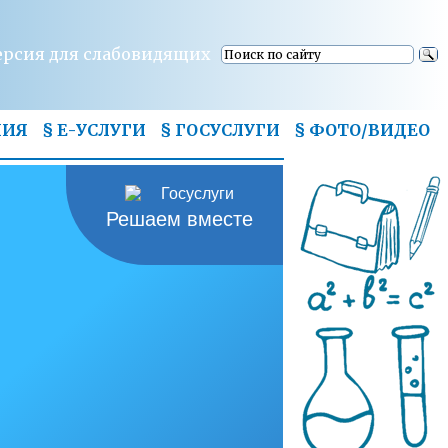
ерсия для слабовидящих
НИЯ
§ Е-УСЛУГИ
§ ГОСУСЛУГИ
§
ФОТО/ВИДЕО
Решаем вместе