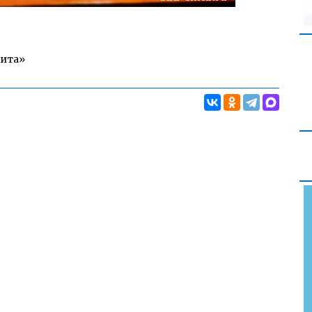
Чита»