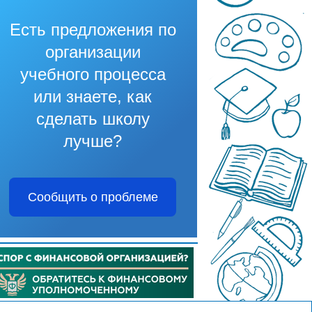
Есть предложения по
организации
учебного процесса
или знаете, как
сделать школу
лучше?
Сообщить о проблеме