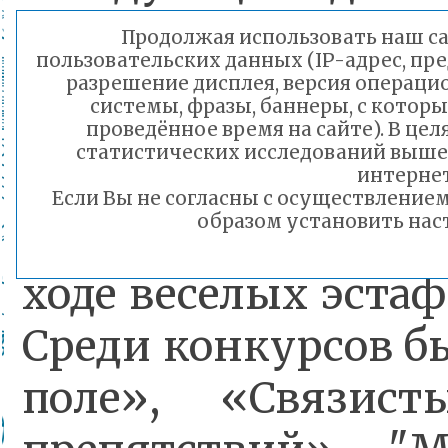
почетные гости м
Продолжая использовать наш сай
пользовательских данных (IP-адрес, пр
Дети и р
разрешение дисплея, версия операци
системы, фразы, баннеры, с которы
продемонстрирова
проведённое время на сайте). В ц
статистических исследований выше
спортивные навыки
интернет
Если Вы не согласны с осуществлени
образом установить наст
умение действова
ходе веселых эстаф
Среди конкурсов 
поле», «Связист