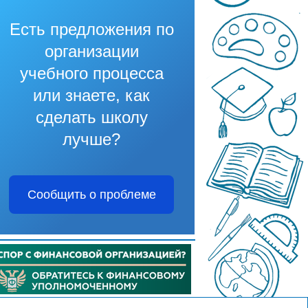
Есть предложения по
организации
учебного процесса
или знаете, как
сделать школу
лучше?
Сообщить о проблеме