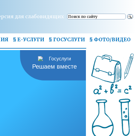
ерсия для слабовидящих
НИЯ
§ Е-УСЛУГИ
§ ГОСУСЛУГИ
§
ФОТО/ВИДЕО
Решаем вместе