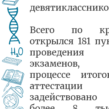
девятикласснико
Всего по кр
открылся 181 пу
проведения
экзаменов,
процессе итого
аттестации
задействовано
более 8 тыс