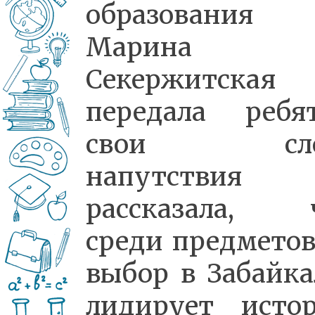
образования
Марина
Секержитская
передала ребя
свои сло
напутствия
рассказала, 
среди предметов
выбор в Забайка
лидирует истор