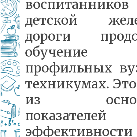
воспитанников
детской желе
дороги продо
обучени
профильных ву
техникумах. Это
из основ
показателей
эффективности