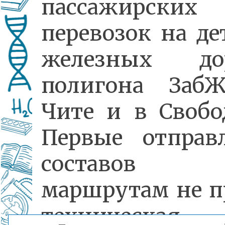
пассажирских
перевозок на де
железных дор
полигона Заб
Чите и в Свобо
Первые отправ
составов
маршрутам не п
техническая