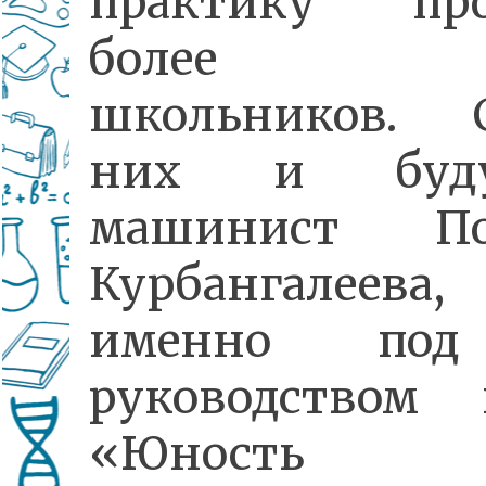
практику про
более 1
школьников. 
них и буд
машинист По
Курбангалеева,
именно по
руководством 
«Юность