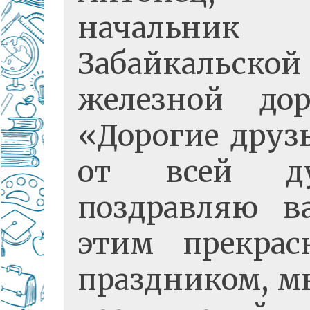
начальник
Забайкальской
железной дор
«Дорогие друзь
от всей д
поздравляю в
этим прекра
праздником, м