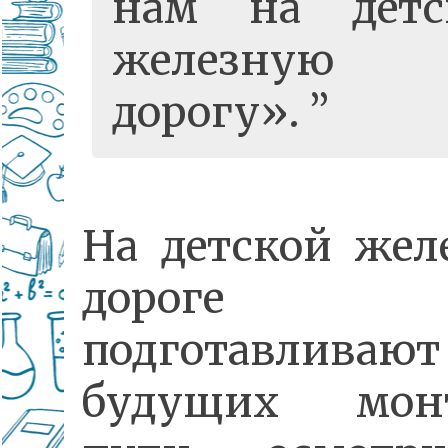
нам на детс
железную
дорогу».
На детской жел
дороге
подготавливают
будущих монт