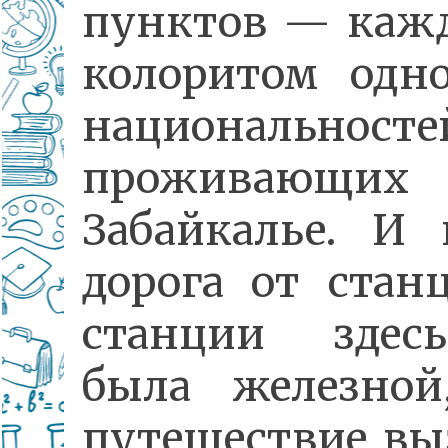
пунктов — каж
колоритом одн
национальносте
проживающ
Забайкалье. И 
дорога от стан
станции здес
была железной
путешествие вы