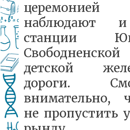
церемонией
наблюдают 
станции Юн
Свободненской
детской желе
дороги. Смо
внимательно, 
не пропустить у
рынду