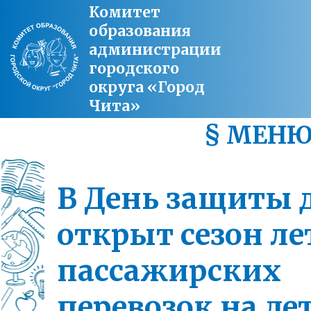
Комитет
образования
администрации
городского
округа «Город
Чита»
§ МЕН
В День защиты 
открыт сезон л
пассажирских
перевозок на де