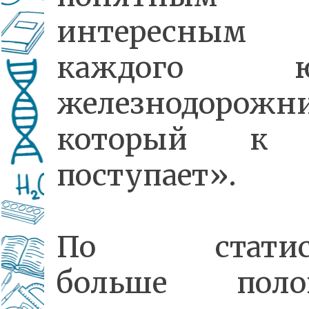
интересным
каждого ю
железнодорожни
который к
поступает».
По статист
больше поло