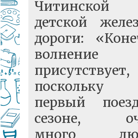
Читинской
детской желе
дороги: «Коне
волнение
присутствует,
поскольку 
первый поез
сезоне, оч
много люд