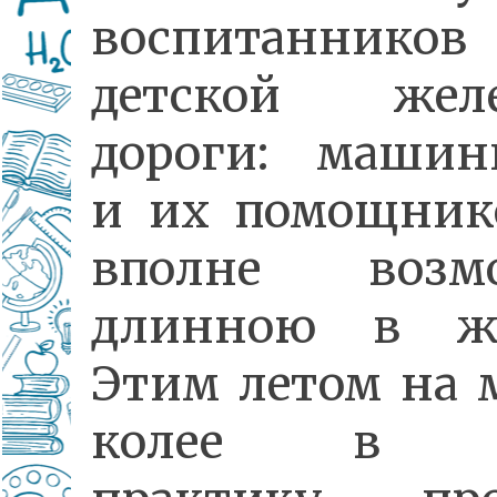
воспитанников
детской желе
дороги: машин
и их помощни
вполне возмо
длинною в жи
Этим летом на 
колее в Ч