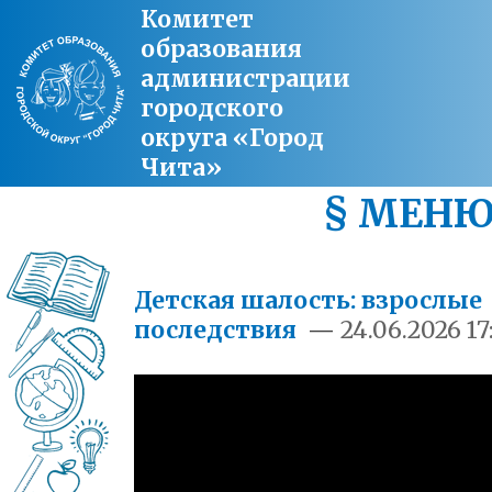
Комитет
образования
администрации
городского
округа «Город
Чита»
§ МЕН
Детская шалость: взрослые
последствия
—
24.06.2026 17