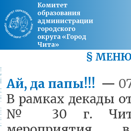
Комитет
образования
администрации
городского
округа «Город
Чита»
§ МЕН
Ай, да папы!!!
—
07
В рамках декады о
№ 30 г. Чит
мероприятия, 