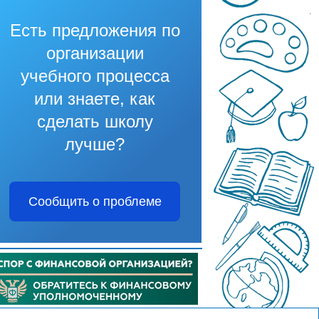
Есть предложения по
организации
учебного процесса
или знаете, как
сделать школу
лучше?
Сообщить о проблеме