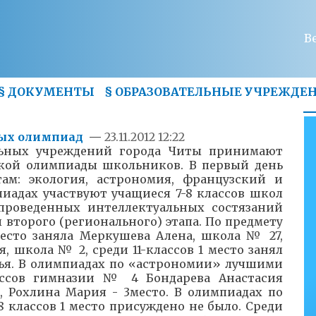
В
§
ДОКУМЕНТЫ
§
ОБРАЗОВАТЕЛЬНЫЕ УЧРЕЖДЕ
ных олимпиад
—
23.11.2012 12:22
ельных учреждений города Читы принимают
ской олимпиады школьников. В первый день
ам: экология, астрономия, французский и
иадах участвуют учащиеся 7-8 классов школ
 проведенных интеллектуальных состязаний
второго (регионального) этапа. По предмету
место заняла Меркушева Алена, школа № 27,
я, школа № 2, среди 11-классов 1 место занял
ья. В олимпиадах по «астрономии» лучшими
ссов гимназии № 4 Бондарева Анастасия
о, Рохлина Мария - 3место. В олимпиадах по
 классов 1 место присуждено не было. Среди