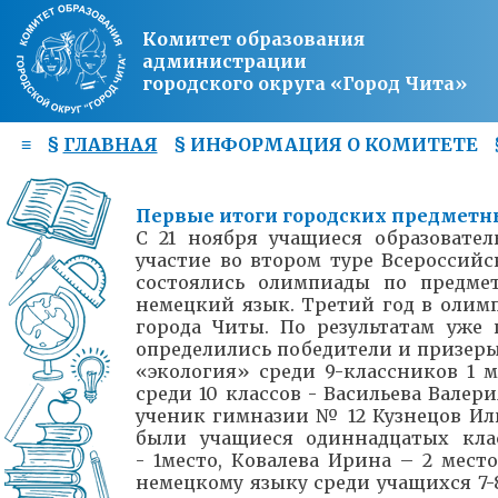
Комитет образования
администрации
городского округа «Город Чита»
≡
§
ГЛАВНАЯ
§
ИНФОРМАЦИЯ О КОМИТЕТЕ
Первые итоги городских предмет
С 21 ноября учащиеся образоват
участие во втором туре Всероссий
состоялись олимпиады по предмет
немецкий язык. Третий год в олимп
города Читы. По результатам уже
определились победители и призеры 
«экология» среди 9-классников 1 
среди 10 классов - Васильева Валери
ученик гимназии № 12 Кузнецов Ил
были учащиеся одиннадцатых кла
- 1место, Ковалева Ирина – 2 мест
немецкому языку среди учащихся 7-8