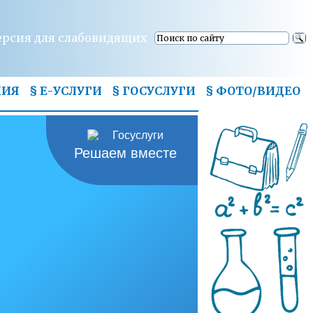
ерсия для слабовидящих
НИЯ
§ Е-УСЛУГИ
§ ГОСУСЛУГИ
§
ФОТО/ВИДЕО
Решаем вместе