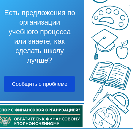
Есть предложения по
организации
учебного процесса
или знаете, как
сделать школу
лучше?
Сообщить о проблеме