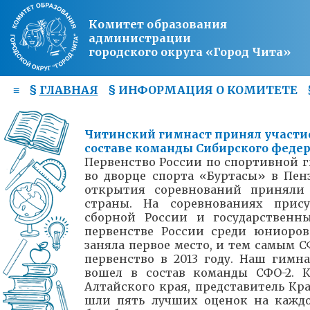
Комитет образования
администрации
городского округа «Город Чита»
≡
§
ГЛАВНАЯ
§
ИНФОРМАЦИЯ О КОМИТЕТЕ
Читинский гимнаст принял участие
составе команды Сибирского федер
Первенство России по спортивной 
во дворце спорта «Буртасы» в Пенз
открытия соревнований приняли 
страны. На соревнованиях прис
сборной России и государственн
первенстве России среди юниоров
заняла первое место, и тем самым 
первенство в 2013 году. Наш гимн
вошел в состав команды СФО-2. 
Алтайского края, представитель Кра
шли пять лучших оценок на каждо