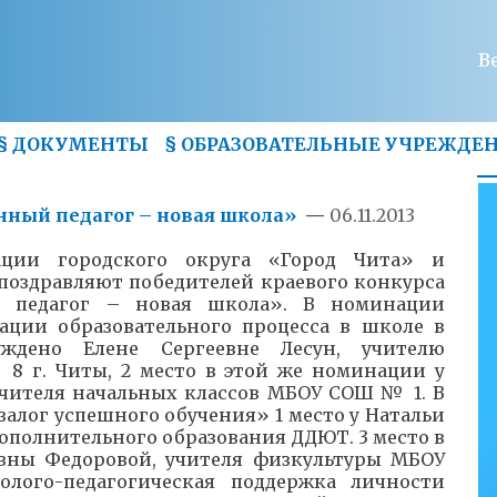
В
§
ДОКУМЕНТЫ
§
ОБРАЗОВАТЕЛЬНЫЕ УЧРЕЖДЕ
нный педагог – новая школа»
—
06.11.2013
ации городского округа «Город Чита» и
 поздравляют победителей краевого конкурса
й педагог – новая школа». В номинации
ации образовательного процесса в школе в
ждено Елене Сергеевне Лесун, учителю
 г. Читы, 2 место в этой же номинации у
учителя начальных классов МБОУ СОШ № 1. В
алог успешного обучения» 1 место у Натальи
ополнительного образования ДДЮТ. 3 место в
вны Федоровой, учителя физкультуры МБОУ
ого-педагогическая поддержка личности