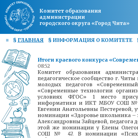
Комитет образования
администрации
городского округа «Город Чита»
≡
§
ГЛАВНАЯ
§
ИНФОРМАЦИЯ О КОМИТЕТЕ
Итоги краевого конкурса «Совреме
08:52
Комитет образования администр
педагогическое сообщество г. Читы
молодых педагогов «Современны
«Современные технологии организ
условиях ФГОС» 1 место прису
информатики и ИКТ МБОУ СОШ № 8
Евгении Анатольевны Пестеревой, 
номинации «Здоровье школьника – з
Александровны Зайцевой, педагога д
этой же номинации у Елены Олего
СОШ № 47. В номинации «Психол