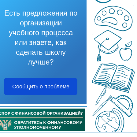
Есть предложения по
организации
учебного процесса
или знаете, как
сделать школу
лучше?
Сообщить о проблеме