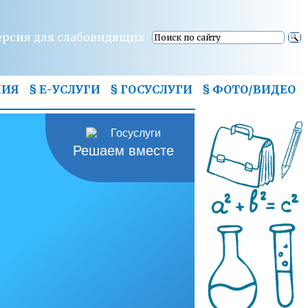
ерсия для слабовидящих
НИЯ
§ Е-УСЛУГИ
§ ГОСУСЛУГИ
§
ФОТО/ВИДЕО
Решаем вместе