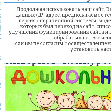
проектах;
Продолжая использовать наш сайт, Вы
данных (IP-адрес, предполагаемое ге
выявление
версия операционной системы, модел
которых был переход на сайт, списо
распространение
улучшения функционирования сайта и 
обрабатываются с исп
педагогического
Если Вы не согласны с осуществление
установить наст
интернет-конкурса