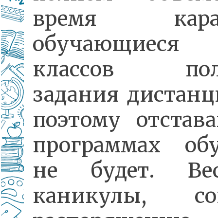
время кара
обучающиес
классов пол
задания дистанц
поэтому отстав
программах об
не будет. Вес
каникулы, сог