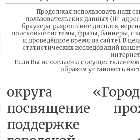
Читы, созданный п
Продолжая использовать наш сай
пользовательских данных (IP-адрес
образования, с
браузера, разрешение дисплея, верси
поисковые системы, фразы, баннеры, с 
отделом молодежн
и проведённое время на сайте). В ц
статистических исследований выше
комитета обр
интернет
Если Вы не согласны с осуществление
образом установить наст
администрации 
округа «Горо
посвящение пр
поддержке Ч