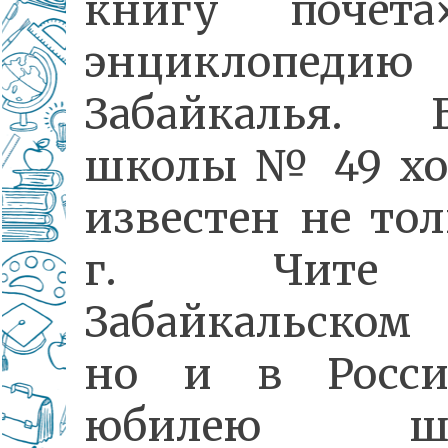
книгу почет
энциклопедию
Забайкалья. 
школы № 49 х
известен не тол
г. Чит
Забайкальском 
но и в Росси
юбилею шк