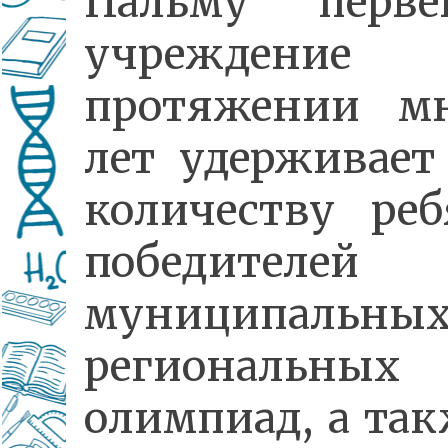
Пальму перве
учреждени
протяжении м
лет удерживает
количеству ре
победителей
муниципальн
региональных
олимпиад, а так