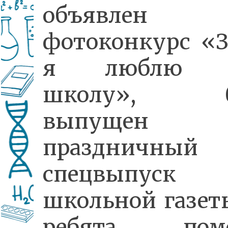
объявлен
фотоконкурс «З
я люблю с
школу», б
выпущен
праздничный
спецвыпуск
школьной газеты
ребята поме