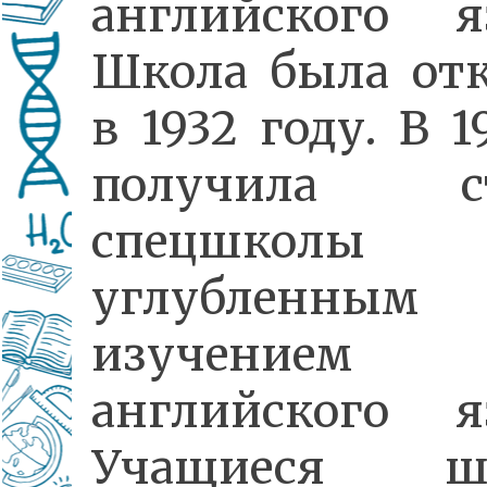
английского я
Школа была от
в 1932 году. В 1
получила ст
спецшкол
углубленным
изучением
английского я
Учащиеся ш