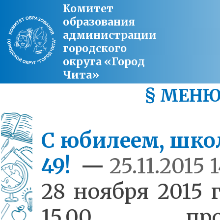
Комитет
образования
администрации
городского
округа «Город
Чита»
§ МЕН
С юбилеем, шк
49!
—
25.11.2015 
28 ноября 2015 
15.00 про