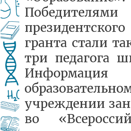
Победителями
президентского
гранта стали та
три педагога ш
Информаци
образовательно
учреждении зан
во «Всеросси