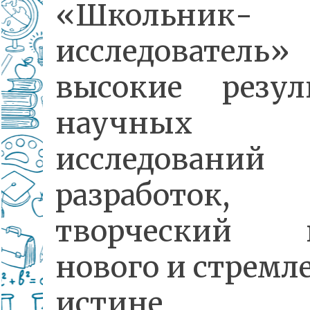
«Школьник-
исследовател
высокие резул
научных
исследован
разработок
творческий п
нового и стремл
истине,