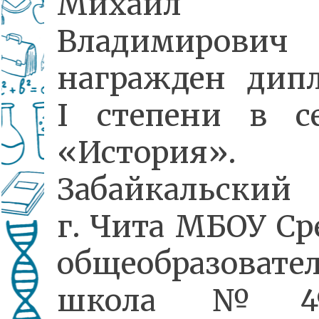
Михаил
Владимиров
награжден дип
I степени в с
«История».
Забайкальский 
г. Чита МБОУ Ср
общеобразовате
школа №4