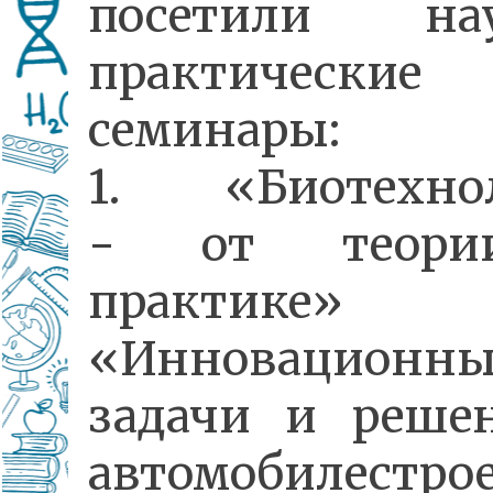
посетили нау
практические
семинары:
1. «Биотехно
- от теор
практике»
«Инновационны
задачи и реше
автомобилестро