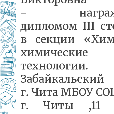
- награжд
дипломом III ст
в секции «Хи
химические
технологии.
Забайкальский 
г. Чита МБОУ С
г. Читы ,11 