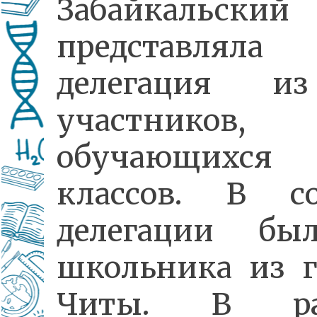
Забайкальский
представляла
делегация и
участников,
обучающихся 
классов. В со
делегации бы
школьника из г
Читы. В ра