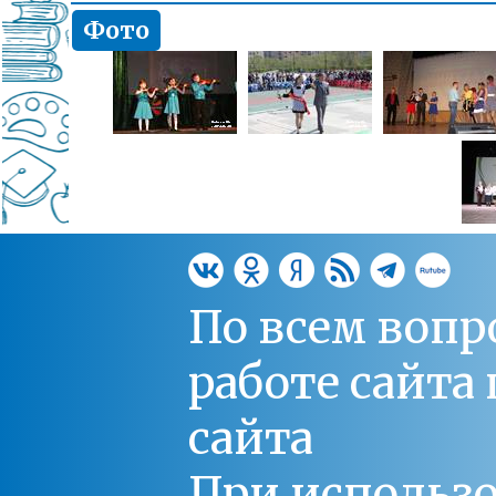
Фото
По всем вопр
работе сайт
сайта
При использо