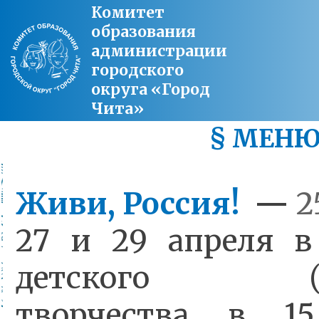
Комитет
образования
администрации
городского
округа «Город
Чита»
§ МЕН
Живи, Россия!
—
2
27 и 29 апреля в
детского (юн
творчества в 15