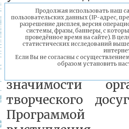
гражданской 
Продолжая использовать наш сай
пользовательских данных (IP-адрес, пр
патриотизма, ка
разрешение дисплея, версия операци
системы, фразы, баннеры, с котор
духовно-нравс
проведённое время на сайте). В ц
статистических исследований выше
социальных ц
интернет
Если Вы не согласны с осуществлени
образом установить нас
повышение общ
значимости орга
творческого досу
Программой 