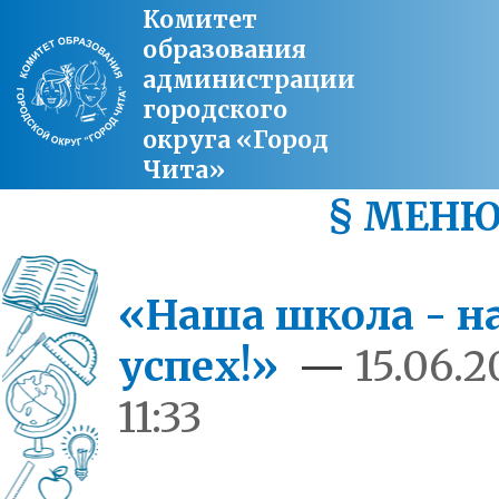
Комитет
образования
администрации
городского
округа «Город
Чита»
§ МЕН
«Наша школа - н
успех!»
—
15.06.2
11:33