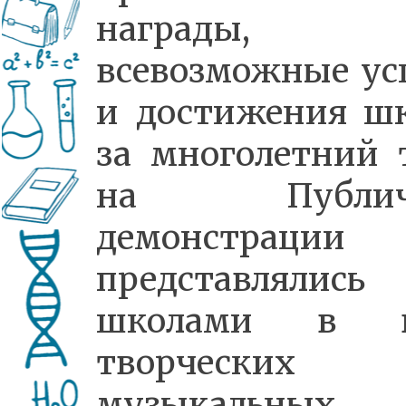
награды,
всевозможные ус
и достижения ш
за многолетний 
на Публич
демонстрации
представлялись
школами в в
творчески
музыкальных