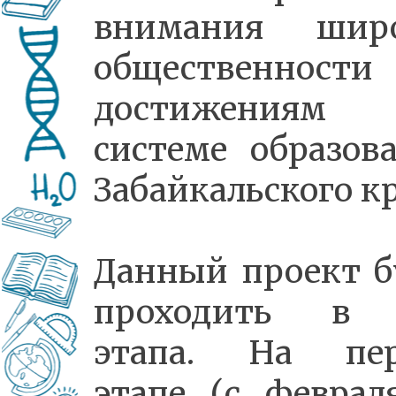
внимания шир
общественнос
достижения
системе образов
Забайкальского кр
Данный проект б
проходить в 
этапа. На пе
этапе (с феврал