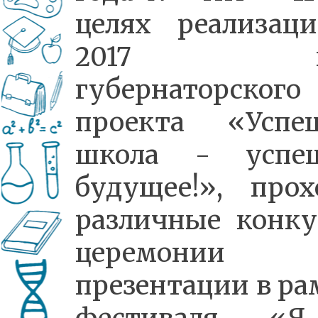
целях реализац
2017 го
губернаторского
проекта «Успе
школа - успе
будущее!», прох
различные конку
церемони
презентации в ра
фестиваля «