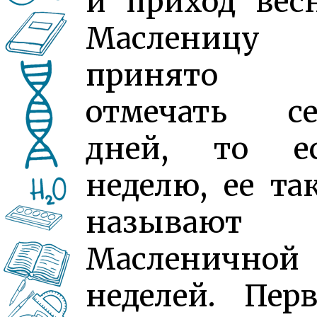
и приход вес
Масленицу
принято
отмечать се
дней, то ес
неделю, ее та
называют
Масленичной
неделей. Пер