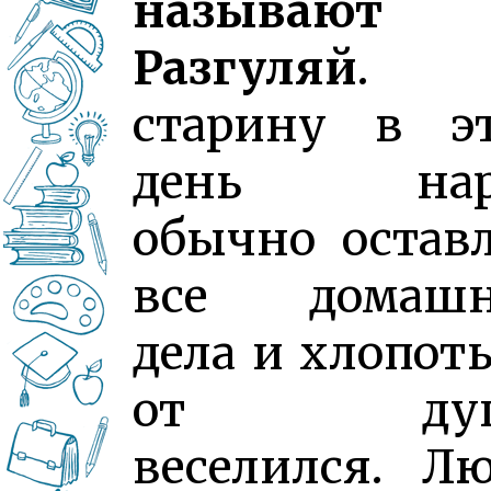
называют
Разгуляй
. 
старину в э
день нар
обычно остав
все домашн
дела и хлопот
от ду
веселился. Л