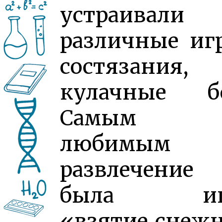
устраивали
различные иг
состязания,
кулачные бо
Самым
любимым
развлечение
была иг
«взятие снеж