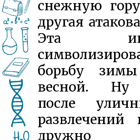
снежную гору
другая атакова
Эта иг
символизиров
борьбу зимы
весной. Ну
после уличн
развлечений 
дружно