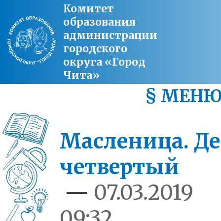
Комитет
образования
администрации
городского
округа «Город
Чита»
§ МЕН
Масленица. Д
четвертый
—
07.03.2019
09:32