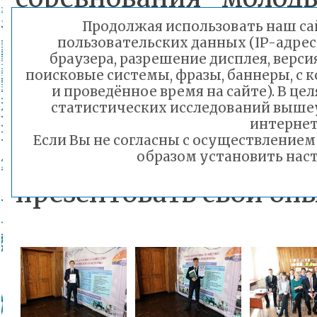
прошли еще в декаб
Продолжая использовать наш сай
пользовательских данных (IP-адрес
Агинской окружной г
браузера, разрешение дисплея, верси
поисковые системы, фразы, баннеры, с 
самых лучших школ
и проведённое время на сайте). В ц
статистических исследований выше
гимназий 4 и 12, школ
интернет
Если Вы не согласны с осуществление
улетели 17 марта
образом установить наст
презентовать свой опы