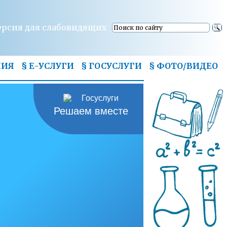
ерсия для слабовидящих
НИЯ
§ Е-УСЛУГИ
§ ГОСУСЛУГИ
§
ФОТО/ВИДЕО
Решаем вместе