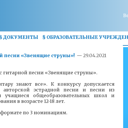
В
§
ДОКУМЕНТЫ
§
ОБРАЗОВАТЕЛЬНЫЕ УЧРЕЖДЕ
ой песни «Звенящие струны»!
—
29.04.2021
урс гитарной песни «Звенящие струны».
итару знают все». К конкурсу допускается
, авторской эстрадной песни и песни из
али учащиеся общеобразовательных школ и
ния в возрасте 12-18 лет.
формате по 3 номинациям.