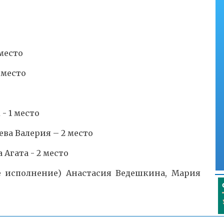
место
 место
- 1 место
а Валерия – 2 место
Агата - 2 место
 исполнение) Анастасия Ведешкина, Мария
есто