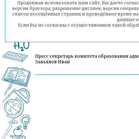
Продолжая использовать наш сайт, Вы даете соглас
версия браузера, разрешение дисплея, версия операц
СОШ№ 30 Ансамбль – 2 место
список посещённых страниц и проведённое время на
данные о
СОШ№ 30 Трио – 3 место
Если Вы не согласны с осуществлением такой обра
СОШ №17 Ансамбль – 3 место
Пресс секретарь комитета образования адм
Завьялов Иван