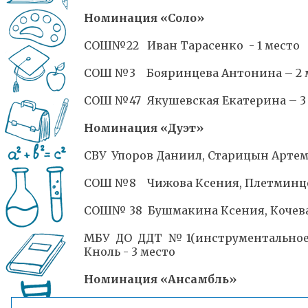
Номинация «Соло»
СОШ№22 Иван Тарасенко - 1 место
СОШ №3 Бояринцева Антонина – 2 
СОШ №47 Якушевская Екатерина – 3
Номинация «Дуэт»
СВУ Упоров Даниил, Старицын Артем 
СОШ №8 Чижова Ксения, Плетминцев
СОШ№ 38 Бушмакина Ксения, Кочева 
МБУ ДО ДДТ №1(инструментальное
Кноль - 3 место
Номинация «Ансамбль»
МБУ ДО ДДТ№1 ВИА «Overdrive» - 1 м