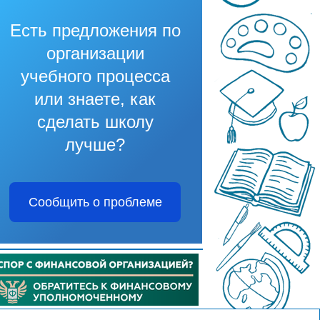
Есть предложения по
организации
учебного процесса
или знаете, как
сделать школу
лучше?
Сообщить о проблеме