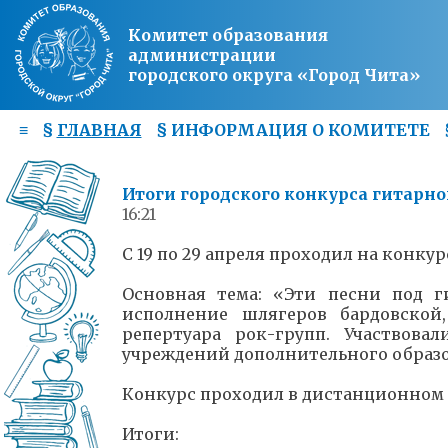
Комитет образования
администрации
городского округа «Город Чита»
≡
§
ГЛАВНАЯ
§
ИНФОРМАЦИЯ О КОМИТЕТЕ
Итоги городского конкурса гитарн
16:21
С 19 по 29 апреля проходил на конк
Основная тема: «Эти песни под г
исполнение шлягеров бардовской
репертуара рок-групп. Участвов
учреждений дополнительного образова
Конкурс проходил в дистанционном 
Итоги: