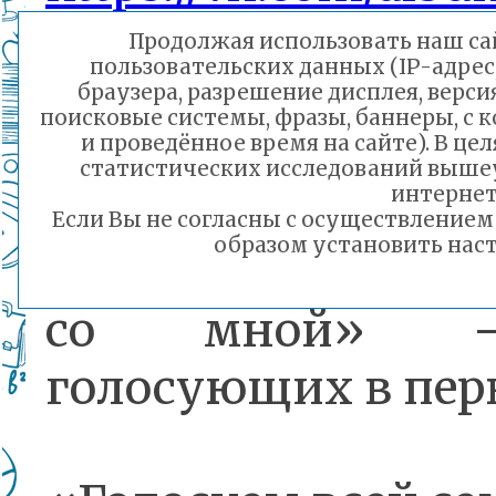
202484132_2806933
Продолжая использовать наш сай
пользовательских данных (IP-адрес
указать од
браузера, разрешение дисплея, верси
поисковые системы, фразы, баннеры, с 
номинаций:
и проведённое время на сайте). В ц
статистических исследований выше
интернет
Если Вы не согласны с осуществление
образом установить наст
«На Выборах – м
со мной» 
голосующих в пер