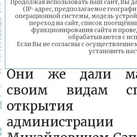
Продолжая использовать наш сайт, Вы да
имеет резиновое п
(IP-адрес, предполагаемое географи
операционной системы, модель устройс
переход на сайт, список посещённ
функционирования сайта и прове
обрабатываются с исп
Первыми посетит
Если Вы не согласны с осуществлени
установить нас
стали юные спор
Они же дали ма
своим видам сп
открытия ру
администрации