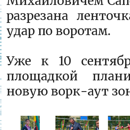
Михайловичем Са
разрезана ленточ
удар по воротам.
Уже к 10 сентяб
площадкой плани
новую ворк-аут зо