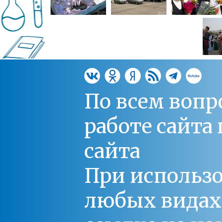
По всем вопр
работе сайт
сайта
При использо
любых видах С