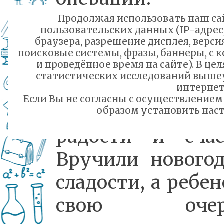
Продолжая использовать наш сай
пользовательских данных (IP-адрес
Дед Мороз
браузера, разрешение дисплея, верси
поисковые системы, фразы, баннеры, с 
Снегурочка
и проведённое время на сайте). В ц
статистических исследований выше
постарались
интернет
Если Вы не согласны с осуществление
принести част
образом установить наст
радости и счас
Вручили нового
сладости, а ребен
свою очер