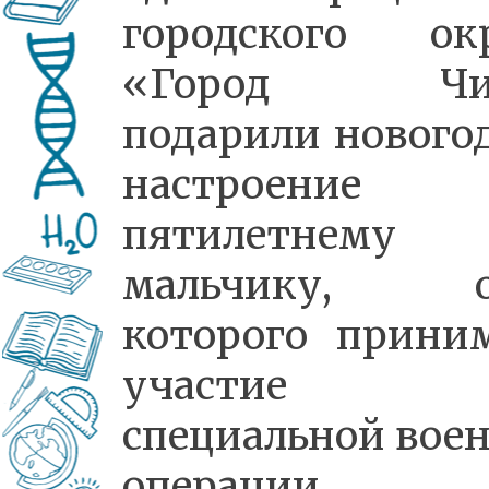
городского ок
«Город Чи
подарили нового
настроение
пятилетнему
мальчику, о
которого прини
участие
специальной вое
операции.