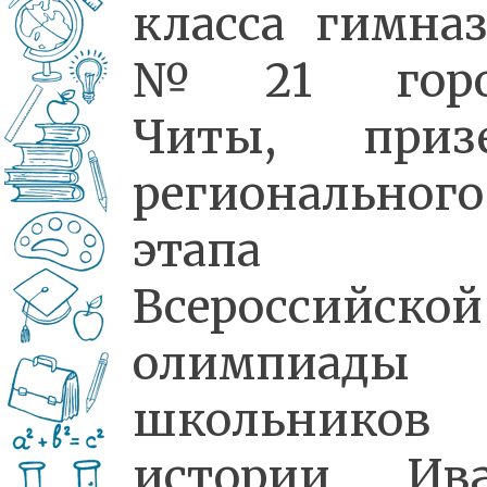
класса гимна
№21 горо
Читы, призе
регионального
этапа
Всероссийской
олимпиады
школьников 
истории Ива