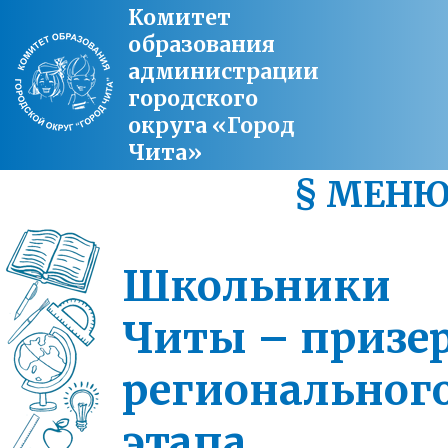
Комитет
образования
администрации
городского
округа «Город
Чита»
§ МЕН
Школьники
Читы – призе
региональног
этапа