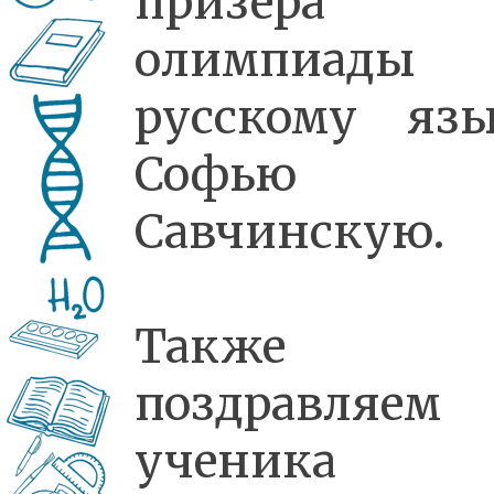
призера
олимпиады 
русскому яз
Софью
Савчинскую.
Также
поздравляем
ученика 