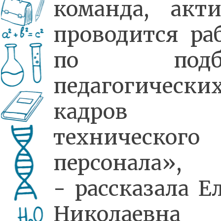
команда, акт
проводится ра
по подбо
педагогически
кадров
технического
персонала»,
- рассказала Е
Николаевна