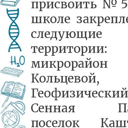
присвоить №5
школе закреп
следующие
территории:
микрорайон
Кольцевой,
Геофизический
Сенная Па
поселок Кашт