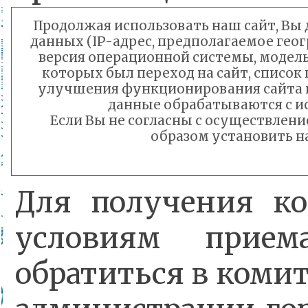
программам нача
Продолжая использовать наш сайт, Вы д
данных (IP-адрес, предполагаемое геог
образования в бо
версия операционной системы, модель 
которых был переход на сайт, список 
более позднем возра
улучшения функционирования сайта 
данные обрабатываются с и
она.
Если Вы не согласны с осуществлен
образом установить на
Для получения ко
условиям прием
обратиться в коми