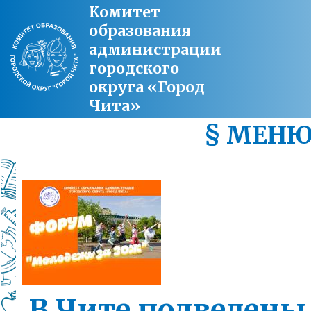
Комитет
образования
администрации
городского
округа «Город
Чита»
§ МЕН
В Чите подведены