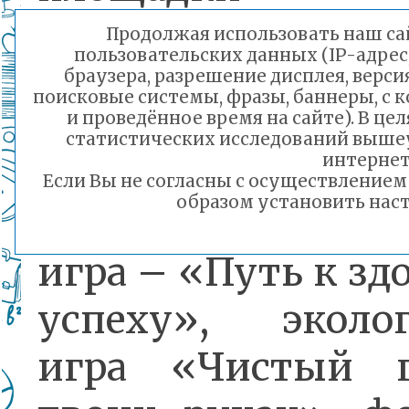
медицинская п
Продолжая использовать наш сай
пользовательских данных (IP-адрес
дарст, мастер к
браузера, разрешение дисплея, верси
поисковые системы, фразы, баннеры, с 
современным т
и проведённое время на сайте). В ц
статистических исследований выше
интернет
настольный те
Если Вы не согласны с осуществление
образом установить наст
настольная спо
игра – «Путь к зд
успеху», эколог
игра «Чистый 