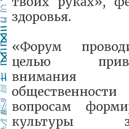
твоих руках», ф
здоровья.
«Форум провод
целью привл
внимания
общественно
вопросам форми
культуры зд