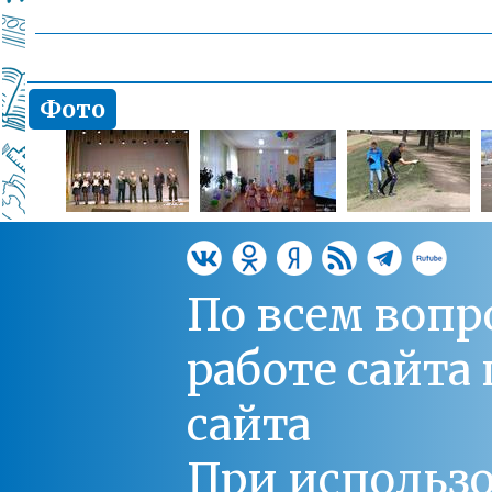
Фото
По всем вопр
работе сайт
сайта
При использо