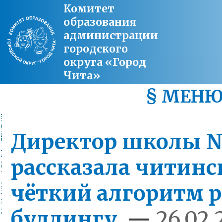
Комитет
образования
администрации
городского
округа «Город
Чита»
§ МЕН
Директор школы №
рассказала читинс
чёткий алгоритм р
буллингу
—
26.02.