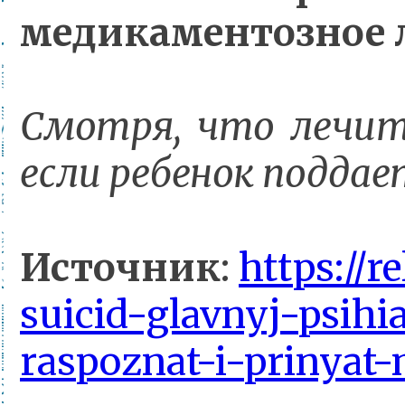
медикаментозное л
Смотря, что лечит
если ребенок подд
Источник
:
https://r
suicid-glavnyj-psih
raspoznat-i-prinyat