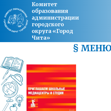
Комитет
образования
администрации
городского
округа «Город
Чита»
§ МЕН