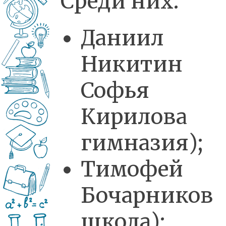
Среди них:
Даниил
Никитин
Софья
Кирилова 
гимназия);
Тимофей
Бочарников 
школа);