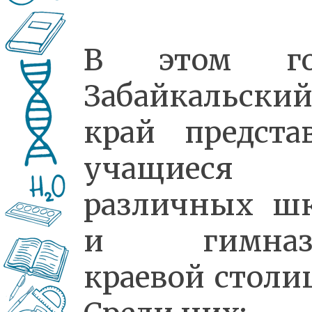
В этом го
Забайкальски
край предста
учащиеся 
различных ш
и гимназ
краевой столи