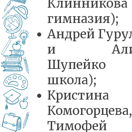
Клинникова
гимназия);
Андрей Гуру
и Али
Шупейко 
школа);
Кристина
Комогорцева,
Тимофей