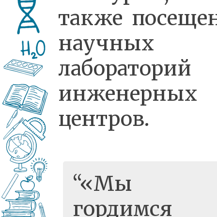
также посеще
научных
лаборатори
инженерных
центров.
«Мы
гордимся