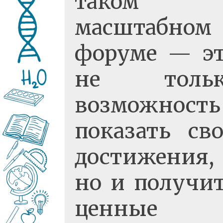
таком
масштабном
форуме — э
не тольк
возможность
показать св
достижения,
но и получи
ценные