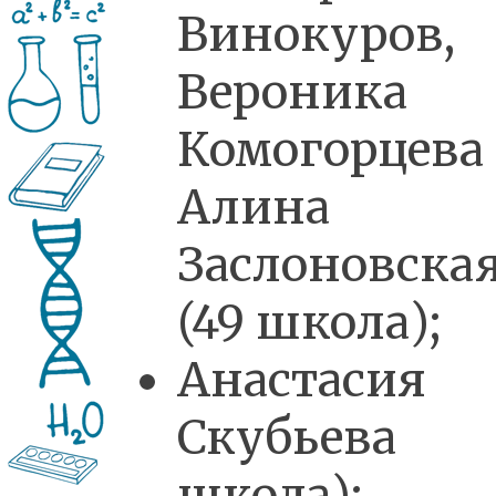
Винокуров,
Вероника
Комогорцев
Алина
Заслоновска
(49 школа);
Анастасия
Скубьева 
школа);