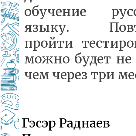
обучение рус
языку. Повт
пройти тестиро
можно будет не 
чем через три ме
Гэсэр Раднаев