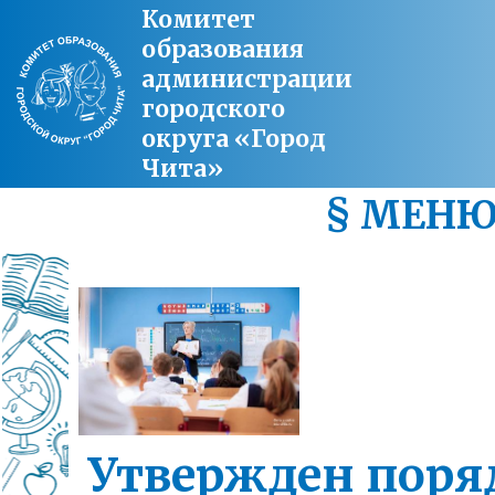
Комитет
образования
администрации
городского
округа «Город
Чита»
§ МЕН
Утвержден поря