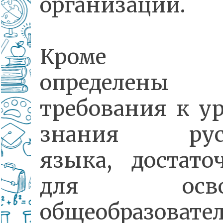
организации.
Кроме то
определены
требования к у
знания русс
языка, достато
для освое
общеобразовате