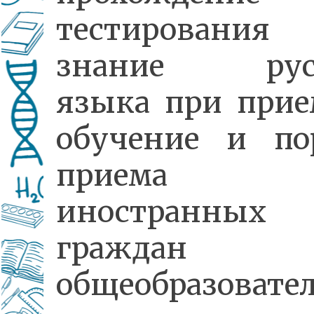
тестировани
знание русс
языка при прие
обучение и по
приема де
иностранных
гражда
общеобразовате