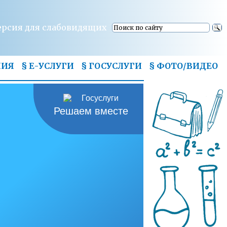
ерсия для слабовидящих
НИЯ
§ Е-УСЛУГИ
§ ГОСУСЛУГИ
§
ФОТО/ВИДЕО
Решаем вместе