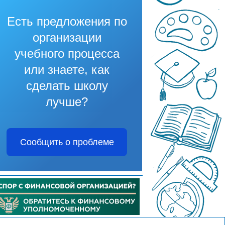
Есть предложения по
организации
учебного процесса
или знаете, как
сделать школу
лучше?
Сообщить о проблеме