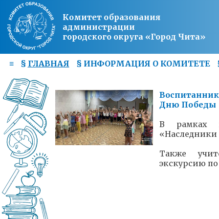
Комитет образования
администрации
городского округа «Город Чита»
≡
§
ГЛАВНАЯ
§
ИНФОРМАЦИЯ О КОМИТЕТЕ
Воспитанники
Дню Победы
В рамках 
«Наследники 
Также учит
экскурсию по