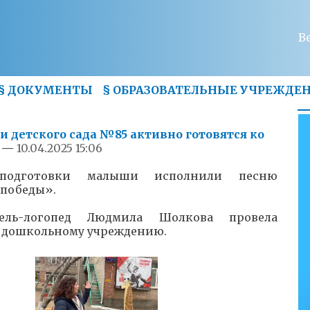
В
§
ДОКУМЕНТЫ
§
ОБРАЗОВАТЕЛЬНЫЕ УЧРЕЖДЕ
 детского сада №85 активно готовятся ко
—
10.04.2025 15:06
подготовки малыши исполнили песню
победы».
ель-логопед Людмила Шолкова провела
 дошкольному учреждению.