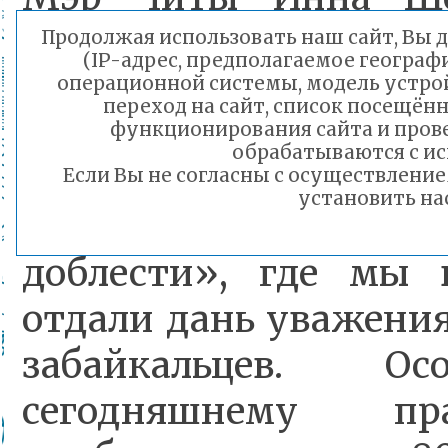
программе праздни
Продолжая использовать наш сайт, Вы д
(IP-адрес, предполагаемое географ
приуроченных к Перво
операционной системы, модель устрой
переход на сайт, список посещён
насыщенный ден
функционирования сайта и пров
обрабатываются с ис
мероприятия начали
Если Вы не согласны с осуществлен
установить на
церемонии у стел
доблести», где мы
отдали дань уважени
забайкальцев. О
сегодняшнему пр