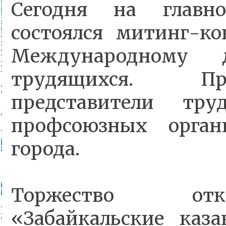
Сегодня на глав
состоялся митинг-к
Международному 
трудящихся. П
представители тру
профсоюзных орга
города.
Торжество от
«Забайкальские каз