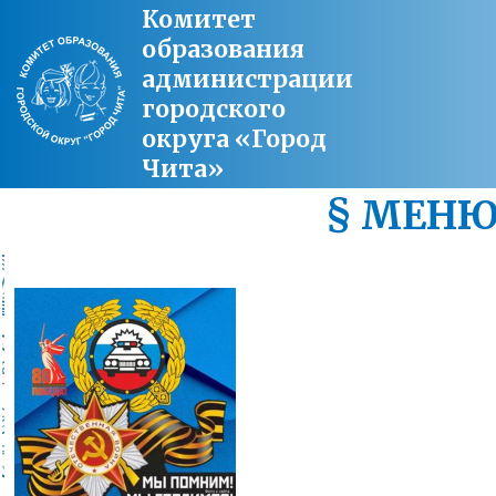
Комитет
образования
администрации
городского
округа «Город
Чита»
§ МЕН