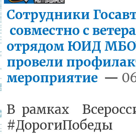
Cотрудники Госав
совместно с ветер
отрядом ЮИД МБО
провели профилак
мероприятие
—
06
В рамках Всеросс
#ДорогиПобеды 