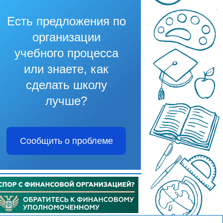
Есть предложения по
организации
учебного процесса
или знаете, как
сделать школу
лучше?
Сообщить о проблеме