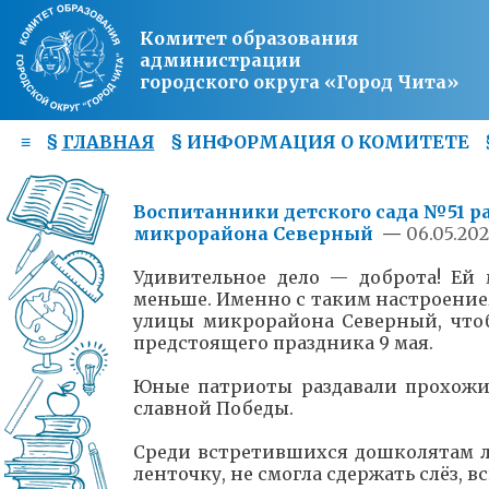
Комитет образования
администрации
городского округа «Город Чита»
≡
§
ГЛАВНАЯ
§
ИНФОРМАЦИЯ О КОМИТЕТЕ
Воспитанники детского сада №51 р
микрорайона Северный
—
06.05.202
Удивительное дело — доброта! Ей 
меньше. Именно с таким настроение
улицы микрорайона Северный, что
предстоящего праздника 9 мая.
Юные патриоты раздавали прохожи
славной Победы.
Среди встретившихся дошколятам л
ленточку, не смогла сдержать слёз, 