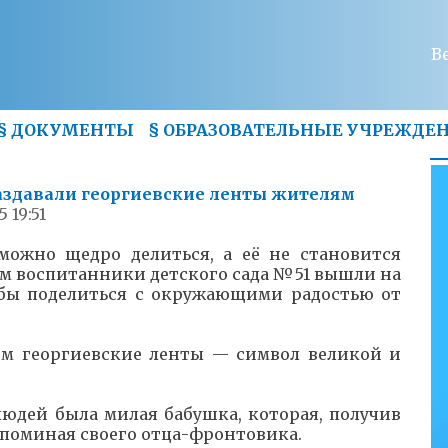
В
§
ДОКУМЕНТЫ
§
ОБРАЗОВАТЕЛЬНЫЕ УЧРЕЖДЕ
аздавали георгиевские ленты жителям
5 19:51
можно щедро делиться, а её не становится
м воспитанники детского сада №51 вышли на
бы поделиться с окружающими радостью от
м георгиевские ленты — символ великой и
юдей была милая бабушка, которая, получив
вспоминая своего отца-фронтовика.