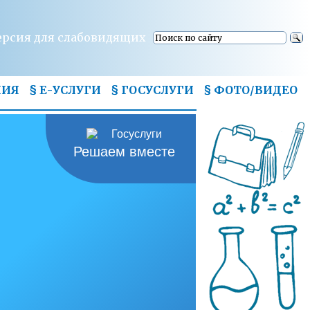
ерсия для слабовидящих
НИЯ
§ Е-УСЛУГИ
§ ГОСУСЛУГИ
§
ФОТО/ВИДЕО
Решаем вместе