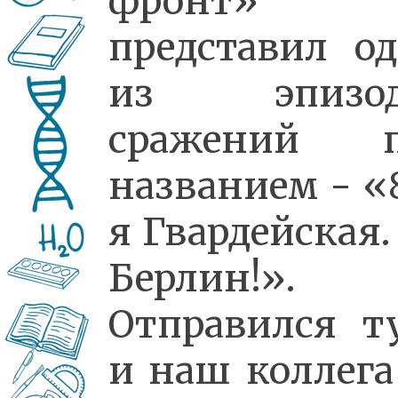
фронт»
представил о
из эпизод
сражений п
названием - «
я Гвардейская.
Берлин!».
Отправился т
и наш коллег