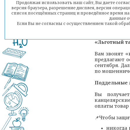
Продолжая использовать наш сайт, Вы даете соглас
«Выплаты» к 
версия браузера, разрешение дисплея, версия операц
список посещённых страниц и проведённое время на
данные о
🔗Мошенник
Если Вы не согласны с осуществлением такой обра
перед новым 
чтобы оформи
«Льготный т
Вам звонят «
предлагают о
сентября. Да
по мошенниче
Поддельные 
Вы получае
канцелярски
оплаты товар 
📌Чтобы защи
никогда 