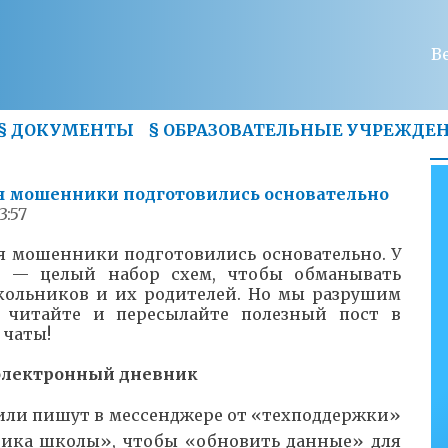
В
§
ДОКУМЕНТЫ
§
ОБРАЗОВАТЕЛЬНЫЕ УЧРЕЖДЕ
ря мошенники подготовились основательно
3:57
ря мошенники подготовились основательно. У
е — целый набор схем, чтобы обманывать
кольников и их родителей. Но мы разрушим
читайте и пересылайте полезный пост в
 чаты!
электронный дневник
 или пишут в мессенджере от «техподдержки»
ника школы», чтобы «обновить данные» для