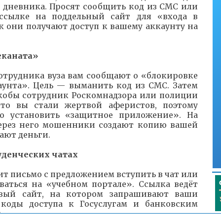
 дневника. Просят сообщить код из СМС или
ссылке на поддельный сайт для «входа в
к они получают доступ к вашему аккаунту на
еканата»
отрудника вуза вам сообщают о «блокировке
аунта». Цель — выманить код из СМС. Затем
кобы сотрудник Роскомнадзора или полиции
что вы стали жертвой аферистов, поэтому
о установить «защитное приложение». На
через него мошенники создают копию вашей
ают деньги.
уденческих чатах
ит письмо с предложением вступить в чат или
ваться на «учебном портале». Ссылка ведёт
вый сайт, на котором запрашивают ваши
коды доступа к Госуслугам и банковским
.