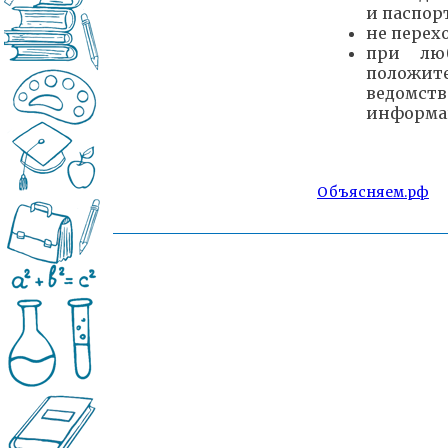
и паспор
не перех
при люб
положит
ведомств
информа
Объясняем.рф