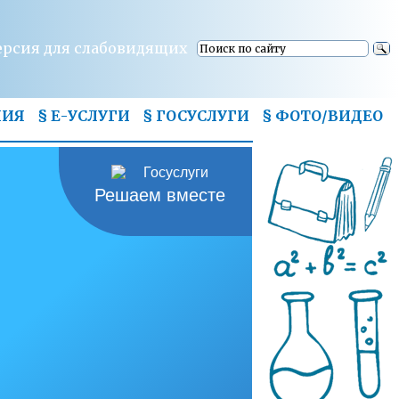
ерсия для слабовидящих
НИЯ
§ Е-УСЛУГИ
§ ГОСУСЛУГИ
§
ФОТО/ВИДЕО
Решаем вместе