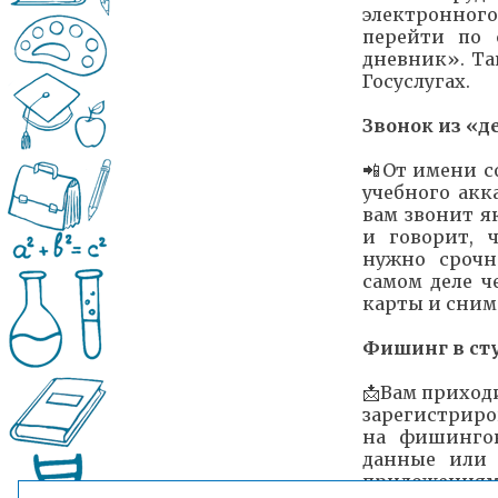
электронного
перейти по 
дневник». Та
Госуслугах.
Звонок из «д
📲От имени с
учебного акк
вам звонит я
и говорит, 
нужно срочн
самом деле 
карты и сним
Фишинг в ст
📩Вам приход
зарегистриро
на фишинго
данные или 
приложениям