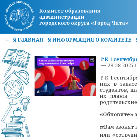
Комитет образования
администрации
городского округа «Город Чита»
≡
§
ГЛАВНАЯ
§
ИНФОРМАЦИЯ О КОМИТЕТЕ
🚩К 1 сентяб
—
28.08.2025 1
🚩К 1 сентяб
них в запас
студентов, ш
их планы — 
родительские
«Обновите» 
☎️Вам звонят
или «сотруд