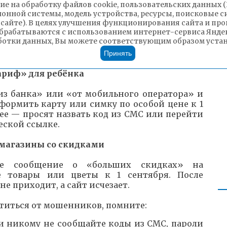
ие на обработку файлов cookie, пользовательских данных 
1 сентября
ионной системы, модель устройства, ресурсы, поисковые си
 сайте). В целях улучшения функционирования сайта и п
брабатываются с использованием интернет-сервиса Яндек
и сообщают о «выплатах» для родителей
ботки данных, Вы можете соответствующим образом устано
учебным годом и просят перейти по ссылке,
ть их. Это фишинг.
Принять
ариф» для ребёнка
из банка» или «от мобильного оператора» и
формить карту или симку по особой цене к 1
лее — просят назвать код из СМС или перейти
ской ссылке.
магазины со скидками
те сообщение о «больших скидках» на
е товары или цветы к 1 сентября. После
не приходит, а сайт исчезает.
титься от мошенников, помните:
и никому не сообщайте коды из СМС, пароли