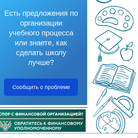
Есть предложения по
организации
учебного процесса
или знаете, как
сделать школу
лучше?
Сообщить о проблеме